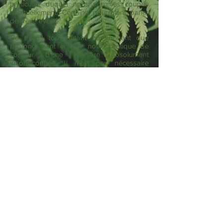
particulier duquel nous sommes coupés
habituellement. Certains pourraient parler
de "rêve éveillé".
Ce travail tout autant passionnant que
profond vient enrichir notre pratique de
conteur d'une manière absolument
insoupçonnée. Il n'est pas nécessaire
d'avoir une pratique dite chamanique au
préalable. Ces stages s'adressent donc à
tous !
Mon parcours de conteur
LES SPECTACLES
Nous y sommes passés
VIDEOS
© 2023 by Shades of Pink. Proudly
created with
Wix.com