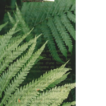
J'interviens régulièrement comme
formateur sur des sessions d'initiation à
l'art du conte.
Le but de celles-ci, plutôt que de
transmettre une pratique de conte
formatée, est de chercher à éveiller le
conteur qui est en chacun de nous en
abordant évidemment les élémentaires : le
répertoire, la trame narrative, le travail sur
la voix, le rapport au public etc...
Je travaille tant pour des associations ou
des particuliers regroupés, que pour des
institutions ou des collectivités locales, par
exemple dans le cadre d'une formation
des animateurs d'un centre de loisirs. Je
participe à des "classes conte" en lycée.
Il est possible de travailler par cycle d'une
journée entière ou d'une demie journée,
étant entendu qu'en dessous de trois demi
journées il est difficile de parvenir à un
résultat satisfaisant.
En tout état de cause, n'hésitez pas à
me contacter, le contenu de ces formations