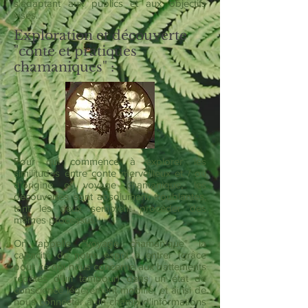
s'adaptant aux publics et aux objectifs
visés..
Exploration et découverte
"conte et pratiques
chamaniques" :
Pour qui commence à explorer les
similitudes entre conte merveilleux et / ou
d'origine et voyage chamanique, les
découvertes sont absolument troublantes,
tant les deux semblent procéder des
mêmes processus.
On appelle "voyage chamanique" la
capacité de notre esprit à entrer (grâce
pour ce qui nous concerne aux battements
répétés d'un tambour) dans un état de
conscience légèrement modifié, et ainsi de
nous connecter à un champ d'informations